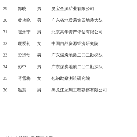
29
郭晓
男
灵宝金源矿业有限公司
30
黄功晓
男
广东省地质局第四地质大队
31
崔永宁
男
北京高华资产评估有限公司
32
鹿爱莉
女
中国自然资源经济研究院
33
梁运动
男
广东煤炭地质二〇二勘探队
34
彭中
男
广东煤炭地质二〇二勘探队
35
蒋雪梅
女
包钢勘察测绘研究院
36
温慧
男
黑龙江龙翔工程勘察有限公司