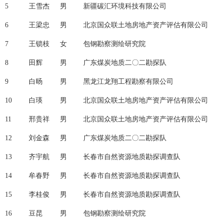
5
王雪杰
男
新疆碳汇环境科技有限公司
6
王梁忠
男
北京国众联土地房地产资产评估有限公司
7
王锁枝
女
包钢勘察测绘研究院
8
田辉
男
广东煤炭地质二〇二勘探队
9
白旸
男
黑龙江龙翔工程勘察有限公司
10
白瑛
男
北京国众联土地房地产资产评估有限公司
11
邢贵祥
男
北京国众联土地房地产资产评估有限公司
12
刘金森
男
广东煤炭地质二〇二勘探队
13
齐宇航
男
长春市自然资源地质勘探调查队
14
牟春野
男
长春市自然资源地质勘探调查队
15
李桂俊
男
长春市自然资源地质勘探调查队
16
豆昆
男
包钢勘察测绘研究院