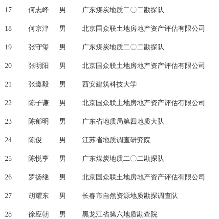
17
何志峰
男
广东煤炭地质二〇二勘探队
18
何京津
男
北京国众联土地房地产资产评估有限公司
19
张守玺
男
广东煤炭地质二〇二勘探队
20
张明阳
男
北京国众联土地房地产资产评估有限公司
21
张遵毅
男
西安建筑科技大学
22
陈子谦
男
北京国众联土地房地产资产评估有限公司
23
陈郁明
男
广东省地质局第四地质大队
24
陈俊
男
江苏省地质调查研究院
25
陈悦亨
男
广东煤炭地质二〇二勘探队
26
罗扬继
男
北京国众联土地房地产资产评估有限公司
27
胡耀东
男
长春市自然资源地质勘探调查队
28
徐应朝
男
黑龙江省第六地质勘查院