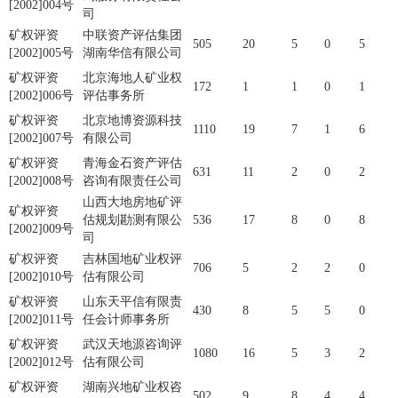
[2002]004号
司
矿权评资
中联资产评估集团
505
20
5
0
5
[2002]005号
湖南华信有限公司
矿权评资
北京海地人矿业权
172
1
1
0
1
[2002]006号
评估事务所
矿权评资
北京地博资源科技
1110
19
7
1
6
[2002]007号
有限公司
矿权评资
青海金石资产评估
631
11
2
0
2
[2002]008号
咨询有限责任公司
山西大地房地矿评
矿权评资
估规划勘测有限公
536
17
8
0
8
[2002]009号
司
矿权评资
吉林国地矿业权评
706
5
2
2
0
[2002]010号
估有限公司
矿权评资
山东天平信有限责
430
8
5
5
0
[2002]011号
任会计师事务所
矿权评资
武汉天地源咨询评
1080
16
5
3
2
[2002]012号
估有限公司
矿权评资
湖南兴地矿业权咨
502
9
8
4
4