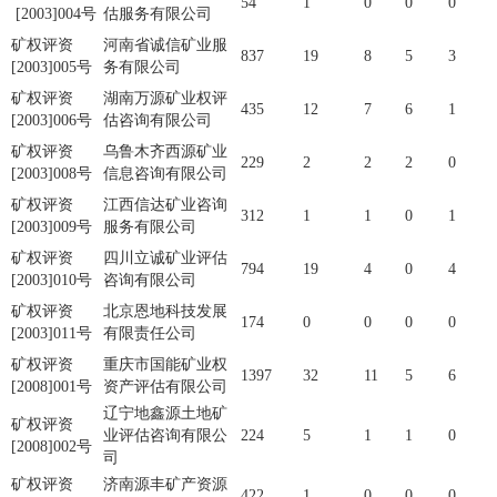
54
1
0
0
0
[2003]004号
估服务有限公司
矿权评资
河南省诚信矿业服
837
19
8
5
3
[2003]005号
务有限公司
矿权评资
湖南万源矿业权评
435
12
7
6
1
[2003]006号
估咨询有限公司
矿权评资
乌鲁木齐西源矿业
229
2
2
2
0
[2003]008号
信息咨询有限公司
矿权评资
江西信达矿业咨询
312
1
1
0
1
[2003]009号
服务有限公司
矿权评资
四川立诚矿业评估
794
19
4
0
4
[2003]010号
咨询有限公司
矿权评资
北京恩地科技发展
174
0
0
0
0
[2003]011号
有限责任公司
矿权评资
重庆市国能矿业权
1397
32
11
5
6
[2008]001号
资产评估有限公司
辽宁地鑫源土地矿
矿权评资
业评估咨询有限公
224
5
1
1
0
[2008]002号
司
矿权评资
济南源丰矿产资源
422
1
0
0
0