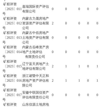
矿权评资
嘉瑞国际资产评估
〔2023〕011
0
0
0
0
0
有限公司
号
矿权评资
内蒙古力晟房地产
〔2023〕012
资源资产评估有限
2
0
0
0
0
号
公司
矿权评资
内蒙古中佰房地产
〔2023〕013
土地资产评估有限
0
0
0
0
0
号
公司
矿权评资
内蒙古岳峰资产房
〔2023〕014
地产土地评估
0
0
0
0
0
号
有限责任公司
矿权评资
辽宁蓝天房地产土
〔2023〕015
2
1
1
0
1
地评估有限公司
号
矿权评资
浙江诸暨中天正和
〔2023〕016
房地产资产评估有
2
1
1
0
1
号
限公司
矿权评资
安徽中联国信资产
〔2023〕017
0
0
0
0
0
评估有限责任公司
号
矿权评资
山东信源土地房地