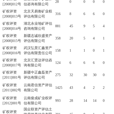
28
0
0
0
0
[2008]012号
估咨询有限公司
矿权评资
北京天易衡矿业权
316
8
6
6
0
[2008]013号
评估有限公司
矿权评资
湖北永业地矿评估
881
45
9
5
4
[2008]014号
咨询有限公司
矿权评资
新疆志诚欣盛资产
358
20
5
4
1
[2008]015号
评估有限公司
矿权评资
武汉弘景汇鑫资产
158
1
1
0
1
[2008]016号
评估有限责任公司
矿权评资
北京汇贤达评估咨
124
6
6
6
0
[2008]017号
询有限公司
矿权评资
新疆中正鑫磊资产
275
32
30
30
0
[2011]001号
评估有限公司
矿权评资
云南君信资产评估
1425
43
4
2
2
[2011]002号
有限公司
矿权评资
云南俊成矿业权评
993
28
14
14
0
[2012]001号
估有限公司
国众联资产评估土
矿权评资