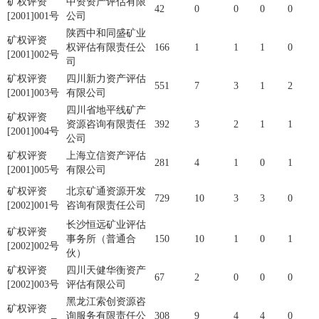
矿权评资
中资资产评估有限
42
0
0
0
0
[2001]001号
公司
陕西中和同盛矿业
矿权评资
权评估有限责任公
166
1
1
1
0
[2001]002号
司
矿权评资
四川新力资产评估
551
7
3
1
2
[2001]003号
有限公司
四川省地平线矿产
矿权评资
资源咨询有限责任
392
3
2
1
1
[2001]004号
公司
矿权评资
上海立信资产评估
281
4
1
0
1
[2001]005号
有限公司
矿权评资
北京矿通资源开发
729
10
3
3
0
[2002]001号
咨询有限责任公司
长沙恒远矿业评估
矿权评资
事务所（普通合
150
10
1
0
1
[2002]002号
伙）
矿权评资
四川天健华衡资产
67
2
0
0
0
[2002]003号
评估有限公司
黑龙江索创资源咨
矿权评资
询服务有限责任公
308
9
4
4
0