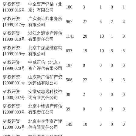
矿权评资
中全资产评估（北
106
3
1
0
1
[1999]016号
京）有限公司
矿权评资
广实会计师事务所
967
27
6
2
4
[1999]017号
有限公司
矿权评资
浙江之源资产评估
1141
20
10
1
9
[1999]018号
有限责任公司
矿权评资
北京中煤思维咨询
633
19
10
5
5
[1999]019号
有限公司
矿权评资
中威正信（北京）
197
0
0
0
0
[1999]020号
资产评估有限公司
矿权评资
山东新广信矿产资
508
22
3
0
3
[2000]001号
源评估有限公司
矿权评资
安徽省志远科技咨
38
2
0
0
0
[2000]002号
询有限责任公司
矿权评资
北京中锋资产评估
39
0
0
0
0
[2000]003号
有限责任公司
矿权评资
北京中企华资产评
149
10
3
0
3
[2000]005号
估有限责任公司