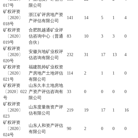
017号
限公司
矿权评资
浙江矿评房地产资
〔2020〕
141
14
5
1
4
产评估有限公司
018号
矿权评资
合肥凯越通矿业评
〔2020〕
估咨询中心（普通
83
10
3
3
0
019号
合伙）
矿权评资
安徽兴地矿业权评
〔2020〕
232
31
17
13
4
估咨询有限公司
020号
矿权评资
福建凯帅矿业权资
〔2020〕
产房地产土地评估
114
2
1
1
0
021号
有限公司
矿权评资
山东久丰土地房地
〔2020〕022
产资产评估咨询有
33
0
0
0
0
号
限公司
矿权评资
山东度量衡资产评
〔2020〕
219
19
17
1
16
估有限公司
023
矿权评资
山东人和资产评估
〔2020〕
90
2
0
0
0
有限公司
024号