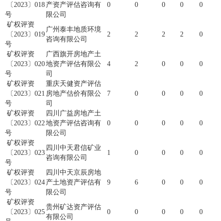
〔2023〕018
产资产评估咨询有
0
0
0
0
0
号
限公司
矿权评资
广州泰丰地质环境
〔2023〕019
2
2
2
2
0
咨询有限公司
号
矿权评资
广西旗开房地产土
〔2023〕020
地资产评估有限公
4
2
0
0
0
号
司
矿权评资
重庆天健资产评估
〔2023〕021
房地产估价有限公
7
0
0
0
0
号
司
矿权评资
四川广益房地产土
〔2023〕022
地资产评估咨询有
0
0
0
0
0
号
限公司
矿权评资
四川中天君信矿业
〔2023〕023
1
0
0
0
0
咨询有限公司
号
矿权评资
四川中天京辰房地
〔2023〕024
产土地资产评估有
9
6
0
0
0
号
限公司
矿权评资
贵州矿达资产评估
〔2023〕025
0
0
0
0
0
有限公司