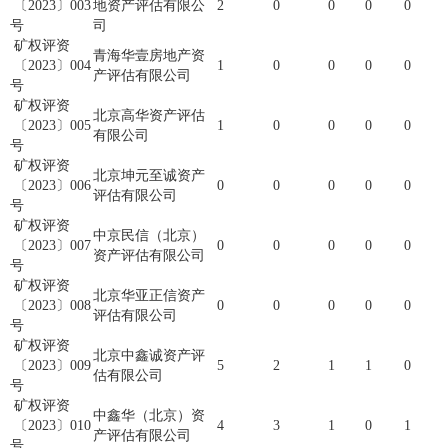
〔2023〕003
地资产评估有限公
2
0
0
0
0
号
司
矿权评资
青海华壹房地产资
〔2023〕004
1
0
0
0
0
产评估有限公司
号
矿权评资
北京高华资产评估
〔2023〕005
1
0
0
0
0
有限公司
号
矿权评资
北京坤元至诚资产
〔2023〕006
0
0
0
0
0
评估有限公司
号
矿权评资
中京民信（北京）
〔2023〕007
0
0
0
0
0
资产评估有限公司
号
矿权评资
北京华亚正信资产
〔2023〕008
0
0
0
0
0
评估有限公司
号
矿权评资
北京中鑫诚资产评
〔2023〕009
5
2
1
1
0
估有限公司
号
矿权评资
中鑫华（北京）资
〔2023〕010
4
3
1
0
1
产评估有限公司
号