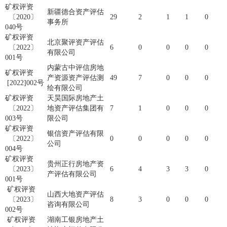
矿权评资
新疆德合资产评估
〔2020〕
29
2
1
1
0
事务所
040号
矿权评资
北京聚评资产评估
〔2022〕
6
0
0
0
0
有限公司
001号
内蒙古中评信房地
矿权评资
产资源资产评估测
49
7
0
0
0
[2022]002号
绘有限公司
矿权评资
天昊国际房地产土
〔2022〕
地资产评估集团有
7
1
0
0
0
003号
限公司
矿权评资
银信资产评估有限
〔2022〕
0
0
0
0
0
公司
004号
矿权评资
贵州正行房地产资
〔2023〕
6
4
3
3
0
产评估有限公司
001号
矿权评资
山西大地资产评估
〔2023〕
8
3
0
0
0
咨询有限公司
002号
矿权评资
湖南工银房地产土