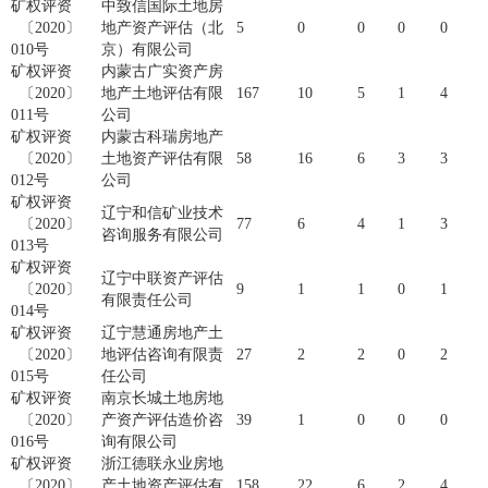
矿权评资
中致信国际土地房
〔2020〕
地产资产评估（北
5
0
0
0
0
010号
京）有限公司
矿权评资
内蒙古广实资产房
〔2020〕
地产土地评估有限
167
10
5
1
4
011号
公司
矿权评资
内蒙古科瑞房地产
〔2020〕
土地资产评估有限
58
16
6
3
3
012号
公司
矿权评资
辽宁和信矿业技术
〔2020〕
77
6
4
1
3
咨询服务有限公司
013号
矿权评资
辽宁中联资产评估
〔2020〕
9
1
1
0
1
有限责任公司
014号
矿权评资
辽宁慧通房地产土
〔2020〕
地评估咨询有限责
27
2
2
0
2
015号
任公司
矿权评资
南京长城土地房地
〔2020〕
产资产评估造价咨
39
1
0
0
0
016号
询有限公司
矿权评资
浙江德联永业房地
〔2020〕
产土地资产评估有
158
22
6
2
4