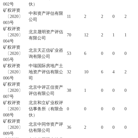
002号
伙）
矿权评资
中和资产评估有限
〔2020〕
11
2
2
0
2
公司
003号
矿权评资
北京晟明资产评估
〔2020〕
70
12
2
1
1
有限公司
004号
矿权评资
北京天正信矿业咨
〔2020〕
53
6
0
0
0
询有限公司
005号
矿权评资
中瑞国际房地产土
〔2020〕
地资产评估有限公
32
10
6
4
2
006号
司
矿权评资
北京中评正信资产
〔2020〕
38
1
0
0
0
评估有限公司
007号
矿权评资
北京和立矿业权评
〔2020〕
估事务所（有限合
0
0
0
0
0
008号
伙）
矿权评资
北京中同华资产评
〔2020〕
36
2
0
0
0
估有限公司
009号