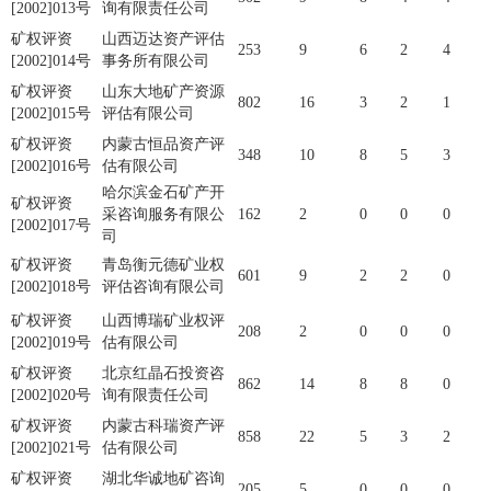
[2002]013号
询有限责任公司
矿权评资
山西迈达资产评估
253
9
6
2
4
[2002]014号
事务所有限公司
矿权评资
山东大地矿产资源
802
16
3
2
1
[2002]015号
评估有限公司
矿权评资
内蒙古恒品资产评
348
10
8
5
3
[2002]016号
估有限公司
哈尔滨金石矿产开
矿权评资
采咨询服务有限公
162
2
0
0
0
[2002]017号
司
矿权评资
青岛衡元德矿业权
601
9
2
2
0
[2002]018号
评估咨询有限公司
矿权评资
山西博瑞矿业权评
208
2
0
0
0
[2002]019号
估有限公司
矿权评资
北京红晶石投资咨
862
14
8
8
0
[2002]020号
询有限责任公司
矿权评资
内蒙古科瑞资产评
858
22
5
3
2
[2002]021号
估有限公司
矿权评资
湖北华诚地矿咨询
205
5
0
0
0