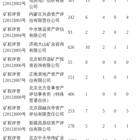
地房地产估价有限
301
15
8
1
7
[2012]002号
公司
矿权评资
内蒙古兴鼎资产评
242
6
4
0
4
[2012]003号
估有限责任公司
矿权评资
中水致远资产评估
93
2
2
0
2
[2012]004号
有限公司
矿权评资
济南大山矿业咨询
626
10
2
1
1
[2012]005号
有限公司
矿权评资
北京郁乔源矿产投
55
0
0
0
0
[2012]006号
资咨询有限公司
矿权评资
正衡房地产资产评
151
2
1
0
1
[2012]007号
估有限公司
北京北方亚事资产
矿权评资
评估事务所（特殊
406
1
0
0
0
[2012]008号
普通合伙）
矿权评资
北京国融兴华资产
253
7
5
0
5
[2012]009号
评估有限责任公司
矿权评资
新疆昌鼎信资产评
278
5
2
1
1
[2012]010号
估有限公司
矿权评资
北京中天华伟矿业