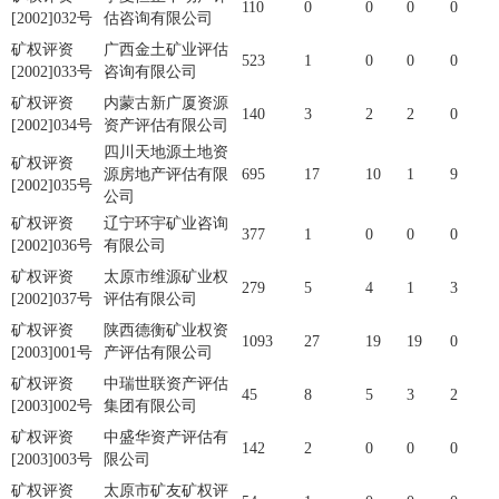
110
0
0
0
0
[2002]032号
估咨询有限公司
矿权评资
广西金土矿业评估
523
1
0
0
0
[2002]033号
咨询有限公司
矿权评资
内蒙古新广厦资源
140
3
2
2
0
[2002]034号
资产评估有限公司
四川天地源土地资
矿权评资
源房地产评估有限
695
17
10
1
9
[2002]035号
公司
矿权评资
辽宁环宇矿业咨询
377
1
0
0
0
[2002]036号
有限公司
矿权评资
太原市维源矿业权
279
5
4
1
3
[2002]037号
评估有限公司
矿权评资
陕西德衡矿业权资
1093
27
19
19
0
[2003]001号
产评估有限公司
矿权评资
中瑞世联资产评估
45
8
5
3
2
[2003]002号
集团有限公司
矿权评资
中盛华资产评估有
142
2
0
0
0
[2003]003号
限公司
矿权评资
太原市矿友矿权评