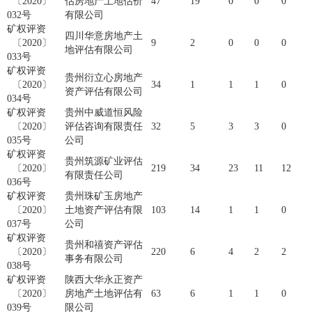
〔2020〕
估房地产土地估价
47
19
0
0
0
032号
有限公司
矿权评资
四川华意房地产土
〔2020〕
9
2
0
0
0
地评估有限公司
033号
矿权评资
贵州衍立心房地产
〔2020〕
34
1
1
1
0
资产评估有限公司
034号
矿权评资
贵州中威道恒风险
〔2020〕
评估咨询有限责任
32
5
3
3
0
035号
公司
矿权评资
贵州筑源矿业评估
〔2020〕
219
34
23
11
12
有限责任公司
036号
矿权评资
贵州珠矿玉房地产
〔2020〕
土地资产评估有限
103
14
1
1
0
037号
公司
矿权评资
贵州和禧资产评估
〔2020〕
220
6
4
2
2
事务有限公司
038号
矿权评资
陕西大华永正资产
〔2020〕
房地产土地评估有
63
6
1
1
0
039号
限公司