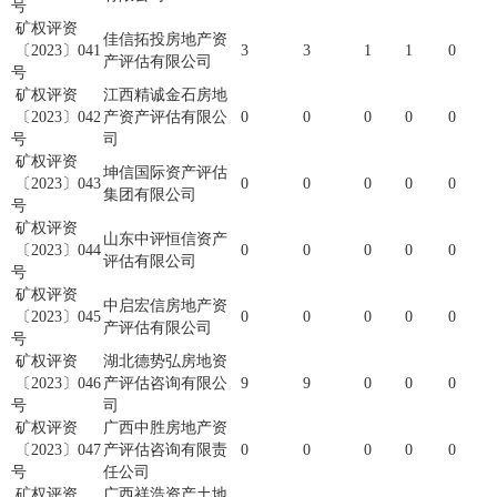
号
矿权评资
佳信拓投房地产资
〔2023〕041
3
3
1
1
0
产评估有限公司
号
矿权评资
江西精诚金石房地
〔2023〕042
产资产评估有限公
0
0
0
0
0
号
司
矿权评资
坤信国际资产评估
〔2023〕043
0
0
0
0
0
集团有限公司
号
矿权评资
山东中评恒信资产
〔2023〕044
0
0
0
0
0
评估有限公司
号
矿权评资
中启宏信房地产资
〔2023〕045
0
0
0
0
0
产评估有限公司
号
矿权评资
湖北德势弘房地资
〔2023〕046
产评估咨询有限公
9
9
0
0
0
号
司
矿权评资
广西中胜房地产资
〔2023〕047
产评估咨询有限责
0
0
0
0
0
号
任公司
矿权评资
广西祥浩资产土地