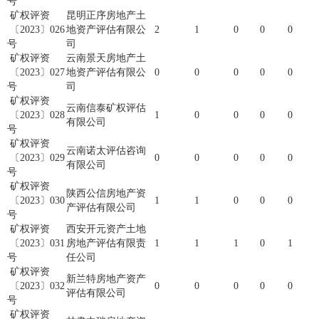
号
矿权评资
昆明正序房地产土
〔2023〕026
地资产评估有限公
2
1
0
0
0
号
司
矿权评资
云南景天房地产土
〔2023〕027
地资产评估有限公
0
0
0
0
0
号
司
矿权评资
云南信泰矿权评估
〔2023〕028
1
0
0
0
0
有限公司
号
矿权评资
云南诺太评估咨询
〔2023〕029
0
0
0
0
0
有限公司
号
矿权评资
陕西公信房地产资
〔2023〕030
1
1
0
0
0
产评估有限公司
号
矿权评资
西安开元资产土地
〔2023〕031
房地产评估有限责
1
1
1
0
1
号
任公司
矿权评资
新兰特房地产资产
〔2023〕032
0
0
0
0
0
评估有限公司
号
矿权评资