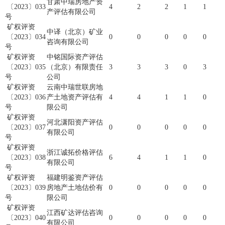
甘肃中瑞房地产资
〔2023〕033
4
2
2
1
1
产评估有限公司
号
矿权评资
中译（北京）矿业
〔2023〕034
0
0
0
0
0
咨询有限公司
号
矿权评资
中铭国际资产评估
〔2023〕035
（北京）有限责任
3
3
3
0
3
号
公司
矿权评资
云南中瑞世联房地
〔2023〕036
产土地资产评估有
4
4
1
1
0
号
限公司
矿权评资
河北潇阳资产评估
〔2023〕037
0
0
0
0
0
有限公司
号
矿权评资
浙江诚拓价格评估
〔2023〕038
6
4
1
1
0
有限公司
号
矿权评资
福建明鉴资产评估
〔2023〕039
房地产土地估价有
0
0
0
0
0
号
限公司
矿权评资
江西矿达评估咨询
〔2023〕040
0
0
0
0
0
有限公司