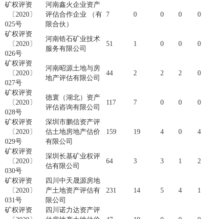
矿权评资
河南鑫火企业资产
〔2020〕
评估合作企业 （有
7
0
0
0
0
025号
限合伙）
矿权评资
河南锆石矿业技术
〔2020〕
51
1
0
0
0
服务有限公司
026号
矿权评资
河南昭源土地与房
〔2020〕
44
2
2
2
0
地产评估有限公司
027号
矿权评资
德寰（湖北）资产
〔2020〕
117
7
0
0
0
评估咨询有限公司
028号
矿权评资
深圳市鹏信资产评
〔2020〕
估土地房地产估价
159
19
4
0
4
029号
有限公司
矿权评资
深圳长基矿业权评
〔2020〕
64
3
3
1
2
估有限公司
030号
矿权评资
四川中天晟源房地
〔2020〕
产土地资产评估有
231
14
5
4
1
031号
限公司
矿权评资
四川诺力达资产评