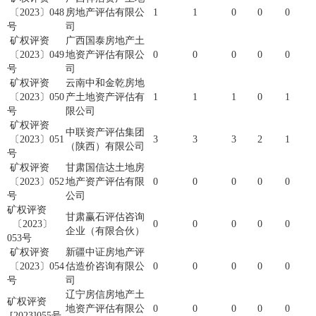
〔2023〕048
房地产评估有限公
1
1
0
0
0
号
司
矿权评资
广西国泰房地产土
〔2023〕049
地资产评估有限公
0
0
0
0
0
号
司
矿权评资
云南中和金乾房地
〔2023〕050
产土地资产评估有
1
1
1
0
1
号
限公司
矿权评资
中联资产评估集团
〔2023〕051
3
3
3
2
1
（陕西）有限公司
号
矿权评资
甘肃国信达土地房
〔2023〕052
地产资产评估有限
0
0
0
0
0
号
公司
矿权评资
甘肃赢石评估咨询
〔2023〕
0
0
0
0
0
企业（有限合伙）
053号
矿权评资
新疆中证房地产评
〔2023〕054
估造价咨询有限公
0
0
0
0
0
号
司
辽宁房信房地产土
矿权评资
地资产评估有限公
0
0
0
0
0
[2023]055号