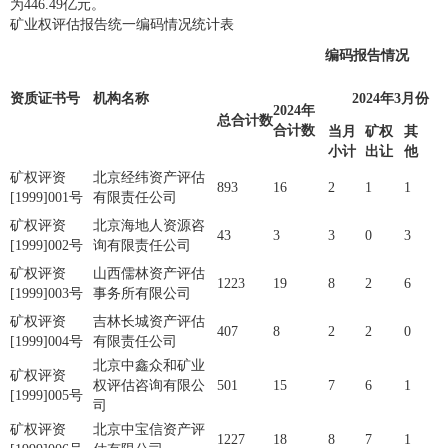
为446.49亿元。
矿业权评估报告统一编码情况统计表
编码报告情况
资质证书号
机构名称
2024
年3月份
2024
年
总合计数
合计数
当月
矿权
其
小计
出让
他
矿权评资
北京经纬资产评估
893
16
2
1
1
[1999]001号
有限责任公司
矿权评资
北京海地人资源咨
43
3
3
0
3
[1999]002号
询有限责任公司
矿权评资
山西儒林资产评估
1223
19
8
2
6
[1999]003号
事务所有限公司
矿权评资
吉林长城资产评估
407
8
2
2
0
[1999]004号
有限责任公司
北京中鑫众和矿业
矿权评资
权评估咨询有限公
501
15
7
6
1
[1999]005号
司
矿权评资
北京中宝信资产评
1227
18
8
7
1