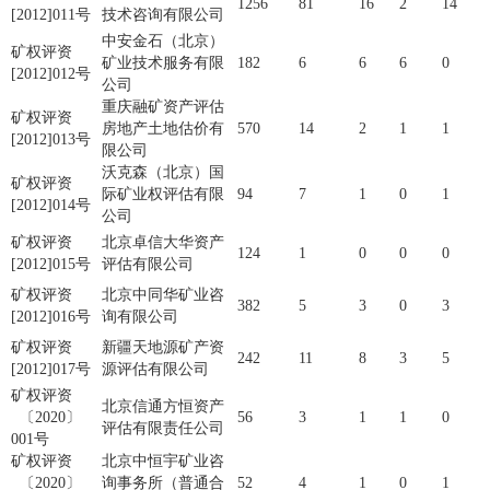
1256
81
16
2
14
[2012]011号
技术咨询有限公司
中安金石（北京）
矿权评资
矿业技术服务有限
182
6
6
6
0
[2012]012号
公司
重庆融矿资产评估
矿权评资
房地产土地估价有
570
14
2
1
1
[2012]013号
限公司
沃克森（北京）国
矿权评资
际矿业权评估有限
94
7
1
0
1
[2012]014号
公司
矿权评资
北京卓信大华资产
124
1
0
0
0
[2012]015号
评估有限公司
矿权评资
北京中同华矿业咨
382
5
3
0
3
[2012]016号
询有限公司
矿权评资
新疆天地源矿产资
242
11
8
3
5
[2012]017号
源评估有限公司
矿权评资
北京信通方恒资产
〔2020〕
56
3
1
1
0
评估有限责任公司
001号
矿权评资
北京中恒宇矿业咨
〔2020〕
询事务所（普通合
52
4
1
0
1