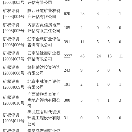
[2008]003号
评估有限公司
矿权评资
陕西旺道矿业权资
620
23
3
2
1
[2008]004号
产评估有限公司
矿权评资
内蒙古灵信房地产
185
2
0
0
0
[2008]005号
评估有限责任公司
矿权评资
辽宁金鹰矿业评估
391
11
5
5
0
[2008]006号
咨询有限公司
矿权评资
云南陆缘衡矿业权
2227
43
24
13
11
[2008]007号
评估有限公司
矿权评资
赣州荣达投资咨询
243
9
6
0
6
[2008]008号
有限公司
矿权评资
北京中林资产评估
191
2
1
0
1
[2008]009号
有限公司
广西荣联普泰资产
矿权评资
房地产评估有限公
300
5
4
1
3
[2008]010号
司
黑龙江省时代资源
矿权评资
环境工程设计有限
31
0
0
0
0
[2008]011号
公司
矿权评资
秦皇岛普华矿业评