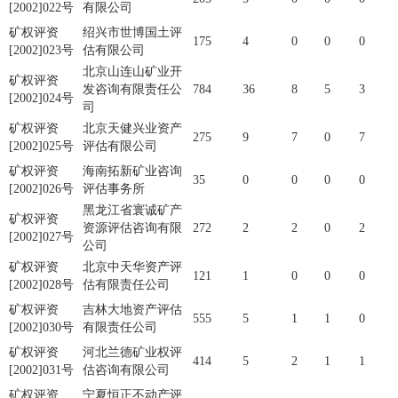
[2002]022号
有限公司
矿权评资
绍兴市世博国土评
175
4
0
0
0
[2002]023号
估有限公司
北京山连山矿业开
矿权评资
发咨询有限责任公
784
36
8
5
3
[2002]024号
司
矿权评资
北京天健兴业资产
275
9
7
0
7
[2002]025号
评估有限公司
矿权评资
海南拓新矿业咨询
35
0
0
0
0
[2002]026号
评估事务所
黑龙江省寰诚矿产
矿权评资
资源评估咨询有限
272
2
2
0
2
[2002]027号
公司
矿权评资
北京中天华资产评
121
1
0
0
0
[2002]028号
估有限责任公司
矿权评资
吉林大地资产评估
555
5
1
1
0
[2002]030号
有限责任公司
矿权评资
河北兰德矿业权评
414
5
2
1
1
[2002]031号
估咨询有限公司
矿权评资
宁夏恒正不动产评